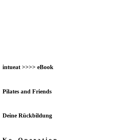
intueat >>>> eBook
Pilates and Friends
Deine Rückbildung
K o – O p e r a t i o n