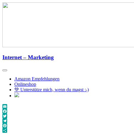
Zum
Inhalt
springen
Internet – Marketing
Amazon Empfehlungen
Onlineshop
💚 Unterstütze mich, wenn du magst :-)
Email
Facebook
Twitter
Telegram
Pinterest