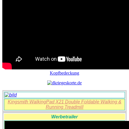
Kopfbedeckung
Kingsmith WalkingPad X21 Double Foldable Walking &
Running Treadmill
Werbetrailer