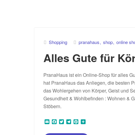
Shopping
pranahaus
shop
online sh
Alles Gute für Kö
PranaHaus ist ein Online-Shop für alles Gu
hat PranaHaus das Anliegen, die besten P
das Wohlergehen von Körper, Geist und See
Gesundheit & Wohlbefinden : Wohnen & Gar
Stöbern.
E
F
T
T
P
T
m
a
w
e
i
e
a
c
i
l
n
i