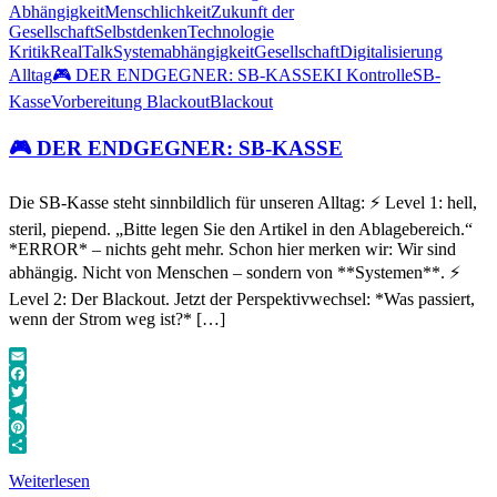
Abhängigkeit
Menschlichkeit
Zukunft der
Gesellschaft
Selbstdenken
Technologie
Kritik
RealTalk
Systemabhängigkeit
Gesellschaft
Digitalisierung
Alltag
🎮 DER ENDGEGNER: SB-KASSE
KI Kontrolle
SB-
Kasse
Vorbereitung Blackout
Blackout
🎮 DER ENDGEGNER: SB-KASSE
Die SB-Kasse steht sinnbildlich für unseren Alltag: ⚡ Level 1: hell,
steril, piepend. „Bitte legen Sie den Artikel in den Ablagebereich.“
*ERROR* – nichts geht mehr. Schon hier merken wir: Wir sind
abhängig. Nicht von Menschen – sondern von **Systemen**. ⚡
Level 2: Der Blackout. Jetzt der Perspektivwechsel: *Was passiert,
wenn der Strom weg ist?* […]
Email
Facebook
Twitter
Telegram
Pinterest
Teilen
Weiterlesen