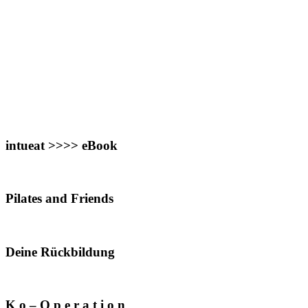
intueat >>>> eBook
Pilates and Friends
Deine Rückbildung
K o – O p e r a t i o n