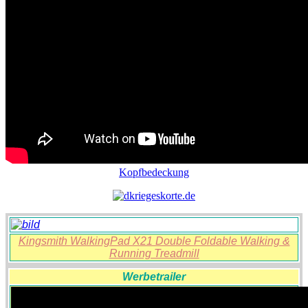
Kopfbedeckung
Kingsmith WalkingPad X21 Double Foldable Walking &
Running Treadmill
Werbetrailer